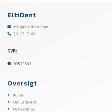
EltiDent
info@eltident.com​
70 27 17 47
CVR:
30533593​
Oversigt
Kurser
Om EltiDent
Nyhedsbrev