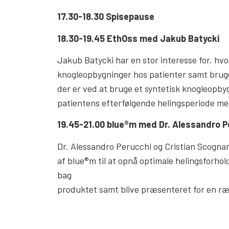
17.30-18.30 Spisepause
18.30-19.45 EthOss med Jakub Batycki
Jakub Batycki har en stor interesse for, hv
knogleopbygninger hos patienter samt brugen
der er ved at bruge et syntetisk knogleopb
patientens efterfølgende helingsperiode med
19.45-21.00 blue®m med Dr. Alessandro P
Dr. Alessandro Perucchi og Cristian Scognam
af blue®m til at opnå optimale helingsforhol
bag
produktet samt blive præsenteret for en ræk