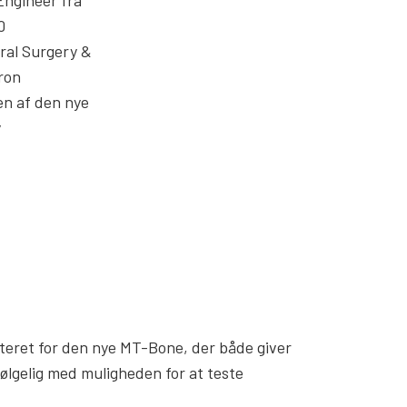
ngineer fra
0
ral Surgery &
ron
en af den nye
y
enteret for den nye MT-Bone, der både giver
følgelig med muligheden for at teste