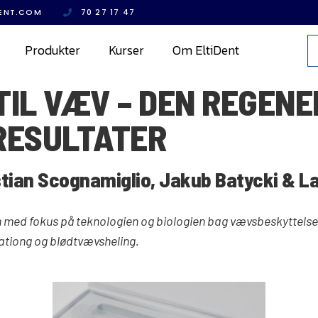
ENT.COM​
70 27 17 47
Produkter
Kurser
Om EltiDent
TIL VÆV – DEN REGENE
RESULTATER
stian Scognamiglio, Jakub Batycki & L
 med fokus på teknologien og biologien bag vævsbeskyttelse
tiong og blødtvævsheling.