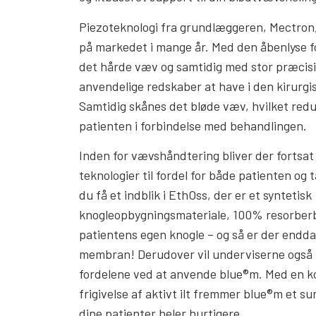
Piezoteknologi fra grundlæggeren, Mectron,
på markedet i mange år. Med den åbenlyse fo
det hårde væv og samtidig med stor præcisio
anvendelige redskaber at have i den kirurgi
Samtidig skånes det bløde væv, hvilket red
patienten i forbindelse med behandlingen.
Inden for vævshåndtering bliver der fortsat
teknologier til fordel for både patienten og
du få et indblik i EthOss, der er et syntetisk
knogleopbygningsmateriale, 100% resorberba
patientens egen knogle – og så er der endda
membran! Derudover vil underviserne også 
fordelene ved at anvende blue®m. Med en ko
frigivelse af aktivt ilt fremmer blue®m et su
dine patienter heler hurtigere.