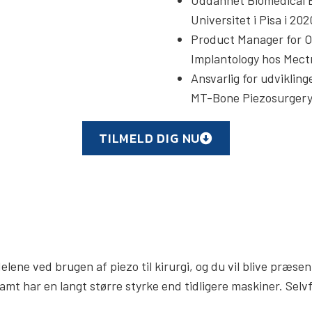
Uddannet Biomedical E
Universitet i Pisa i 202
Product Manager for O
Implantology hos Mect
Ansvarlig for udvikling
MT-Bone Piezosurger
TILMELD DIG NU
delene ved brugen af piezo til kirurgi, og du vil blive præs
mt har en langt større styrke end tidligere maskiner. Selv