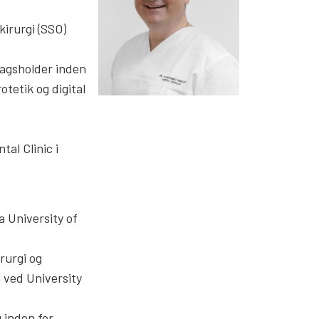
kirurgi (SSO)
ragsholder inden
otetik og digital
tal Clinic i
 University of
rurgi og
 ved University
g inden for