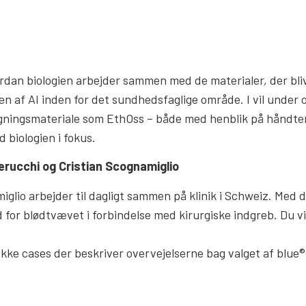
ordan biologien arbejder sammen med de materialer, der bliv
 af AI inden for det sundhedsfaglige område. I vil under op
ygningsmateriale som EthOss – både med henblik på håndter
 biologien i fokus.
erucchi og Cristian Scognamiglio
iglio arbejder til dagligt sammen på klinik i Schweiz. Med 
d for blødtvævet i forbindelse med kirurgiske indgreb. Du v
ke cases der beskriver overvejelserne bag valget af blue®m 