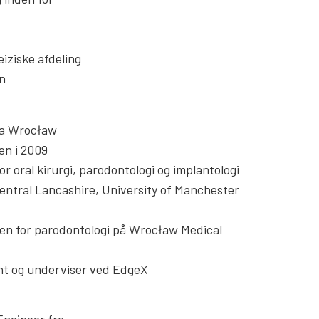
iziske afdeling
on
ra Wrocław
en i 2009
r oral kirurgi, parodontologi og implantologi
Central Lancashire, University of Manchester
den for parodontologi på Wrocław Medical
nt og underviser ved EdgeX