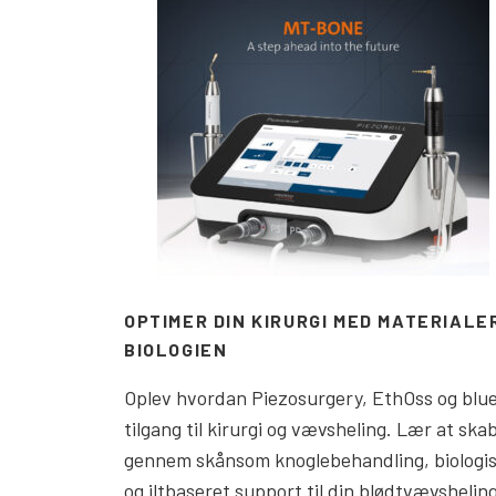
OPTIMER DIN KIRURGI MED MATERIAL
BIOLOGIEN
Oplev hvordan Piezosurgery, EthOss og blue
tilgang til kirurgi og vævsheling. Lær at ska
gennem skånsom knoglebehandling, biologis
og iltbaseret support til din blødtvævsheling