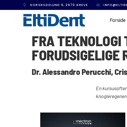
KORSKILDELUND 6, 2670 GREVE
INFO@ELTID
Forside
FRA TEKNOLOGI 
FORUDSIGELIGE 
Dr. Alessandro Perucchi, Cri
En kursusaften
knogleregenera