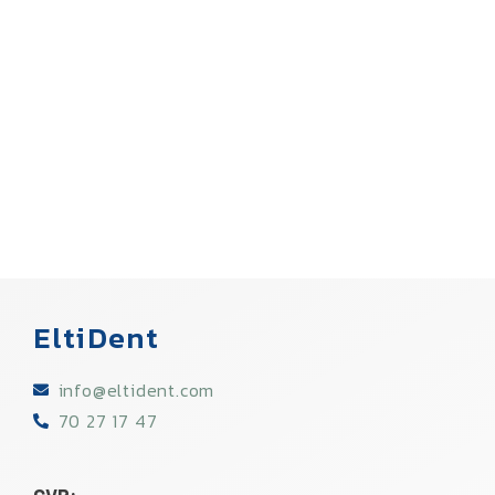
EltiDent
info@eltident.com​
70 27 17 47